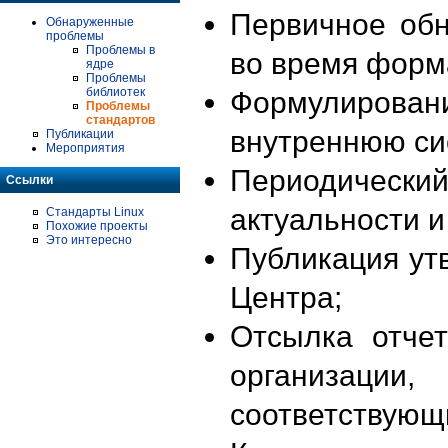
Первичное об
Обнаруженные
проблемы
Проблемы в
во время форм
ядре
Проблемы
библиотек
Формулирова
Проблемы
стандартов
внутреннюю си
Публикации
Мероприятия
Периодиче
Ссылки
актуальности 
Стандарты Linux
Похожие проекты
Это интересно
Публикация ут
Центра;
Отсылка отче
организации
соответствующ