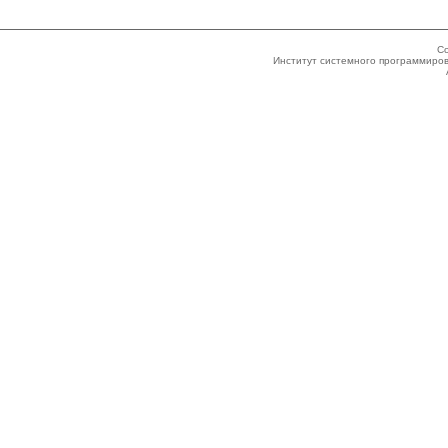
Co
Институт системного программиров