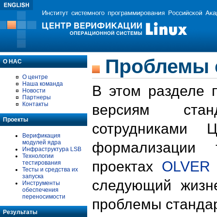
Проблемы 
О НАС
О центре
Наша команда
В этом разделе 
Новости
Партнеры
Контакты
версиям стан
Проекты
сотрудниками 
Верификация
модулей ядра
формализации 
Инфраструктура LSB
Технологии
проектах
OLVER
тестирования
Тесты и средства их
запуска
следующий жизн
Инструменты
обеспечения
переносимости
проблемы стандар
Результаты