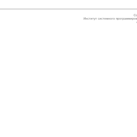
Co
Институт системного программиров