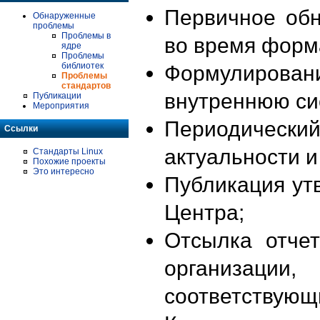
Первичное об
Обнаруженные
проблемы
Проблемы в
во время форм
ядре
Проблемы
библиотек
Формулирова
Проблемы
стандартов
внутреннюю си
Публикации
Мероприятия
Периодиче
Ссылки
актуальности 
Стандарты Linux
Похожие проекты
Это интересно
Публикация ут
Центра;
Отсылка отче
организации
соответствующ