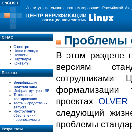
Проблемы 
О НАС
О центре
Наша команда
В этом разделе 
Новости
Партнеры
Контакты
версиям стан
Проекты
сотрудниками 
Верификация
модулей ядра
формализации 
Инфраструктура LSB
Технологии
проектах
OLVER
тестирования
Тесты и средства их
запуска
следующий жизн
Инструменты
обеспечения
переносимости
проблемы стандар
Результаты