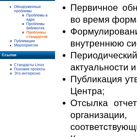
Первичное об
Обнаруженные
проблемы
Проблемы в
во время форм
ядре
Проблемы
библиотек
Формулирова
Проблемы
стандартов
внутреннюю си
Публикации
Мероприятия
Периодиче
Ссылки
актуальности 
Стандарты Linux
Похожие проекты
Это интересно
Публикация ут
Центра;
Отсылка отче
организации
соответствующ