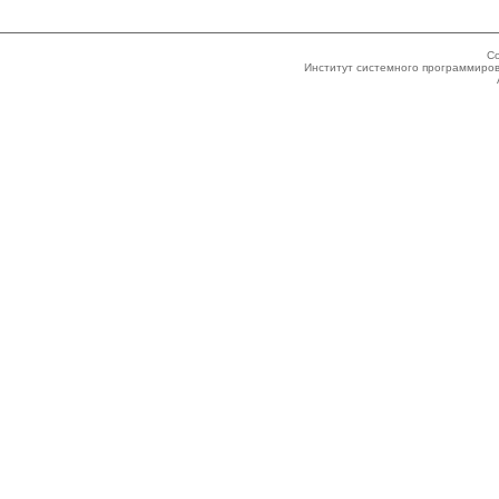
Co
Институт системного программиров