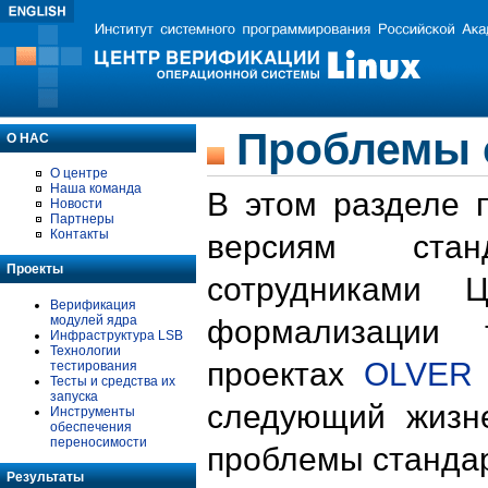
Проблемы 
О НАС
О центре
Наша команда
В этом разделе 
Новости
Партнеры
Контакты
версиям стан
Проекты
сотрудниками 
Верификация
модулей ядра
формализации 
Инфраструктура LSB
Технологии
проектах
OLVER
тестирования
Тесты и средства их
запуска
следующий жизн
Инструменты
обеспечения
переносимости
проблемы стандар
Результаты