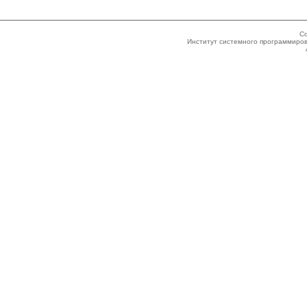
Co
Институт системного программиров