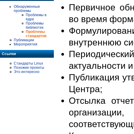
Первичное об
Обнаруженные
проблемы
Проблемы в
во время форм
ядре
Проблемы
библиотек
Формулирова
Проблемы
стандартов
внутреннюю си
Публикации
Мероприятия
Периодиче
Ссылки
актуальности 
Стандарты Linux
Похожие проекты
Это интересно
Публикация ут
Центра;
Отсылка отче
организации
соответствующ