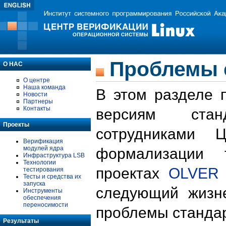
Проблемы 
О НАС
О центре
Наша команда
В этом разделе 
Новости
Партнеры
Контакты
версиям стан
Проекты
сотрудниками 
Верификация
модулей ядра
формализации 
Инфраструктура LSB
Технологии
проектах
OLVER
тестирования
Тесты и средства их
запуска
следующий жизн
Инструменты
обеспечения
переносимости
проблемы стандар
Результаты