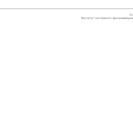
Co
Институт системного программиров