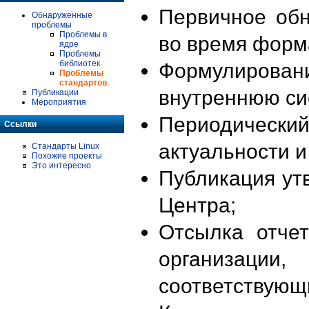
Первичное об
Обнаруженные
проблемы
Проблемы в
во время форм
ядре
Проблемы
библиотек
Формулирова
Проблемы
стандартов
внутреннюю си
Публикации
Мероприятия
Периодиче
Ссылки
актуальности 
Стандарты Linux
Похожие проекты
Это интересно
Публикация ут
Центра;
Отсылка отче
организации
соответствующ