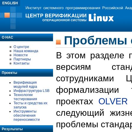
Проблемы 
О НАС
О центре
Наша команда
В этом разделе 
Новости
Партнеры
Контакты
версиям стан
Проекты
сотрудниками 
Верификация
модулей ядра
формализации 
Инфраструктура LSB
Технологии
проектах
OLVER
тестирования
Тесты и средства их
запуска
следующий жизн
Инструменты
обеспечения
переносимости
проблемы стандар
Результаты