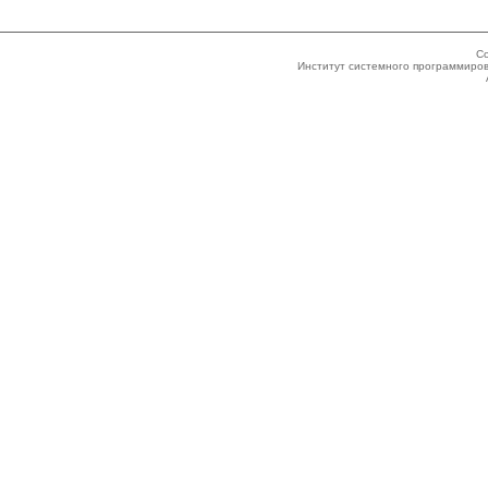
Co
Институт системного программиров