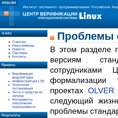
Проблемы 
О НАС
О центре
Наша команда
В этом разделе 
Новости
Партнеры
Контакты
версиям стан
Проекты
сотрудниками 
Верификация
модулей ядра
формализации 
Инфраструктура LSB
Технологии
проектах
OLVER
тестирования
Тесты и средства их
запуска
следующий жизн
Инструменты
обеспечения
переносимости
проблемы стандар
Результаты