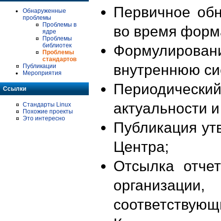
Первичное об
Обнаруженные
проблемы
Проблемы в
во время форм
ядре
Проблемы
библиотек
Формулирова
Проблемы
стандартов
внутреннюю си
Публикации
Мероприятия
Периодиче
Ссылки
актуальности 
Стандарты Linux
Похожие проекты
Это интересно
Публикация ут
Центра;
Отсылка отче
организации
соответствующ