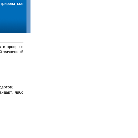
стрироваться
а в процессе
й жизненный
дартов;
андарт, либо