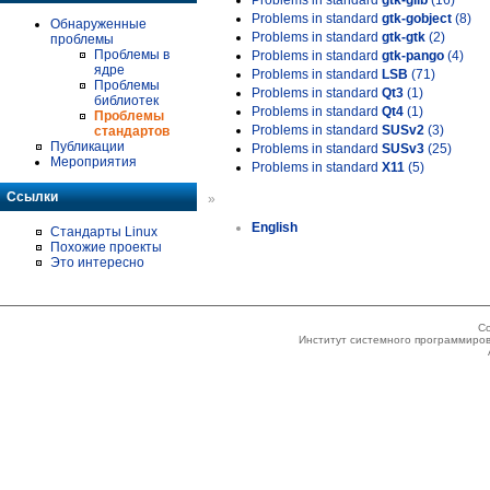
Problems in standard
gtk-glib
(16)
Problems in standard
gtk-gobject
(8)
Обнаруженные
Problems in standard
gtk-gtk
(2)
проблемы
Проблемы в
Problems in standard
gtk-pango
(4)
ядре
Problems in standard
LSB
(71)
Проблемы
Problems in standard
Qt3
(1)
библиотек
Problems in standard
Qt4
(1)
Проблемы
Problems in standard
SUSv2
(3)
стандартов
Публикации
Problems in standard
SUSv3
(25)
Мероприятия
Problems in standard
X11
(5)
Ссылки
»
English
Стандарты Linux
Похожие проекты
Это интересно
Co
Институт системного программиров