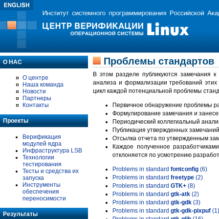
Проблемы стандартов
О НАС
В этом разделе публикуются замечания к
О центре
анализа и формализации требований этих
Наша команда
цикл каждой потенциальной проблемы станд
Новости
Партнеры
Контакты
Первичное обнаружение проблемы ра
Формулирование замечания и занесе
Проекты
Периодический коллегиальный анализ
Публикация утвержденных замечаний 
Верификация
Отсылка отчета по утвержденным зам
модулей ядра
Каждое полученное разработчиками
Инфраструктура LSB
отклоняется по усмотрению разработ
Технологии
тестирования
Problems in standard
fontconfig
(6)
Тесты и средства их
Problems in standard
freetype
(2)
запуска
Инструменты
Problems in standard
GTK+
(8)
обеспечения
Problems in standard
gtk-atk
(2)
переносимости
Problems in standard
gtk-gdk
(3)
Problems in standard
gtk-gdk-pixpuf
(1
Результаты