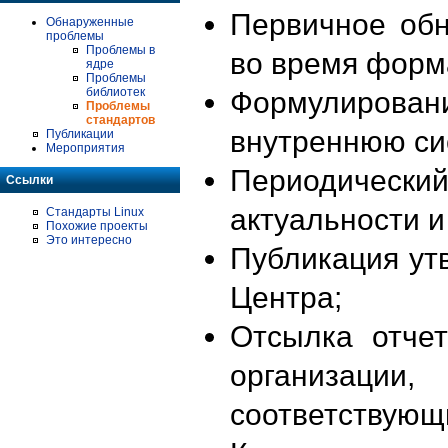
Первичное об
Обнаруженные
проблемы
Проблемы в
во время форм
ядре
Проблемы
библиотек
Формулирова
Проблемы
стандартов
внутреннюю си
Публикации
Мероприятия
Периодиче
Ссылки
актуальности 
Стандарты Linux
Похожие проекты
Это интересно
Публикация ут
Центра;
Отсылка отче
организации
соответствующ