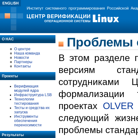
Проблемы 
О НАС
О центре
Наша команда
В этом разделе 
Новости
Партнеры
Контакты
версиям стан
Проекты
сотрудниками 
Верификация
модулей ядра
формализации 
Инфраструктура LSB
Технологии
проектах
OLVER
тестирования
Тесты и средства их
запуска
следующий жизн
Инструменты
обеспечения
переносимости
проблемы стандар
Результаты