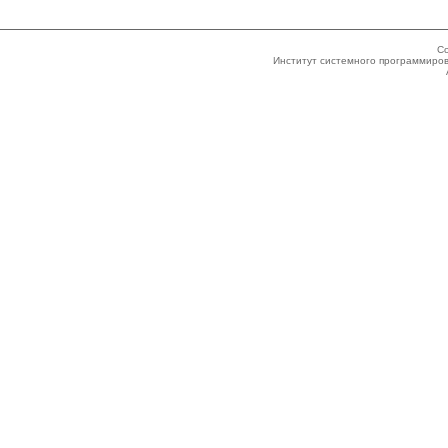
Co
Институт системного программиров