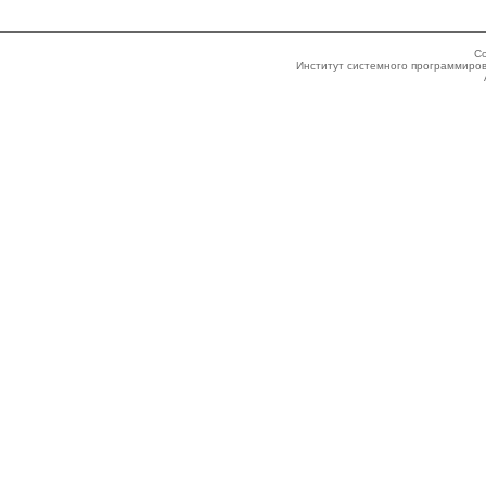
Co
Институт системного программиров