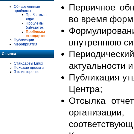
Первичное об
Обнаруженные
проблемы
Проблемы в
во время форм
ядре
Проблемы
библиотек
Формулирова
Проблемы
стандартов
внутреннюю си
Публикации
Мероприятия
Периодиче
Ссылки
актуальности 
Стандарты Linux
Похожие проекты
Это интересно
Публикация ут
Центра;
Отсылка отче
организации
соответствующ