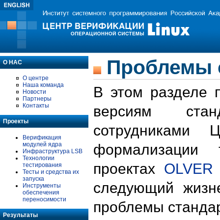
Проблемы 
О НАС
О центре
Наша команда
В этом разделе 
Новости
Партнеры
Контакты
версиям стан
Проекты
сотрудниками 
Верификация
модулей ядра
формализации 
Инфраструктура LSB
Технологии
проектах
OLVER
тестирования
Тесты и средства их
запуска
следующий жизн
Инструменты
обеспечения
переносимости
проблемы стандар
Результаты