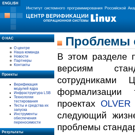
Проблемы 
О НАС
О центре
Наша команда
В этом разделе 
Новости
Партнеры
Контакты
версиям стан
Проекты
сотрудниками 
Верификация
модулей ядра
формализации 
Инфраструктура LSB
Технологии
проектах
OLVER
тестирования
Тесты и средства их
запуска
следующий жизн
Инструменты
обеспечения
переносимости
проблемы стандар
Результаты