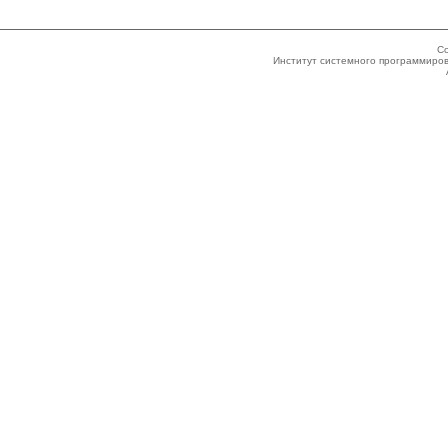
Co
Институт системного программиров