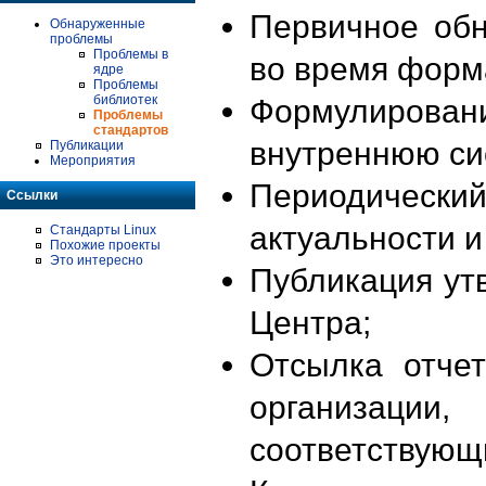
Первичное об
Обнаруженные
проблемы
Проблемы в
во время форм
ядре
Проблемы
библиотек
Формулирова
Проблемы
стандартов
внутреннюю си
Публикации
Мероприятия
Периодиче
Ссылки
актуальности 
Стандарты Linux
Похожие проекты
Это интересно
Публикация ут
Центра;
Отсылка отче
организации
соответствующ