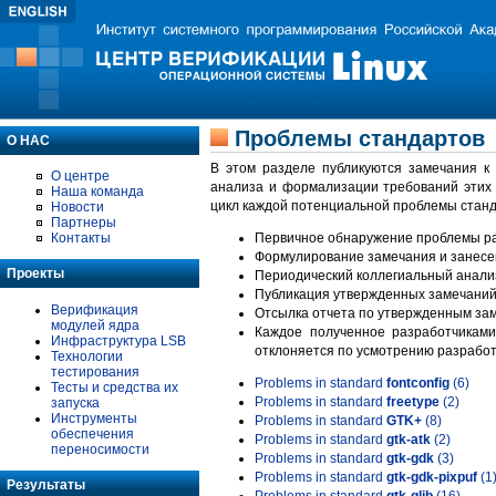
Проблемы стандартов
О НАС
В этом разделе публикуются замечания к
О центре
анализа и формализации требований этих
Наша команда
цикл каждой потенциальной проблемы станд
Новости
Партнеры
Контакты
Первичное обнаружение проблемы ра
Формулирование замечания и занесе
Проекты
Периодический коллегиальный анализ
Публикация утвержденных замечаний 
Верификация
Отсылка отчета по утвержденным зам
модулей ядра
Каждое полученное разработчиками
Инфраструктура LSB
отклоняется по усмотрению разработ
Технологии
тестирования
Problems in standard
fontconfig
(6)
Тесты и средства их
Problems in standard
freetype
(2)
запуска
Инструменты
Problems in standard
GTK+
(8)
обеспечения
Problems in standard
gtk-atk
(2)
переносимости
Problems in standard
gtk-gdk
(3)
Problems in standard
gtk-gdk-pixpuf
(1
Результаты