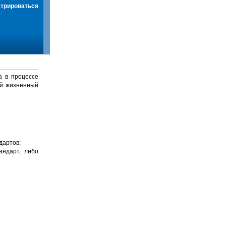
стрироваться
а в процессе
й жизненный
дартов;
андарт, либо