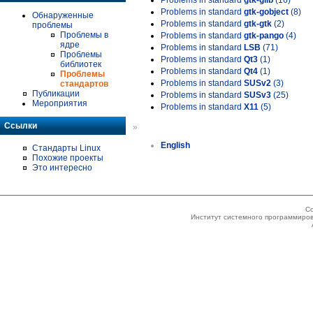
Problems in standard
gtk-glib
(16)
Problems in standard
gtk-gobject
(8)
Обнаруженные
Problems in standard
gtk-gtk
(2)
проблемы
Проблемы в
Problems in standard
gtk-pango
(4)
ядре
Problems in standard
LSB
(71)
Проблемы
Problems in standard
Qt3
(1)
библиотек
Problems in standard
Qt4
(1)
Проблемы
Problems in standard
SUSv2
(3)
стандартов
Публикации
Problems in standard
SUSv3
(25)
Мероприятия
Problems in standard
X11
(5)
Ссылки
»
English
Стандарты Linux
Похожие проекты
Это интересно
Co
Институт системного программиров