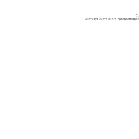
Co
Институт системного программиров