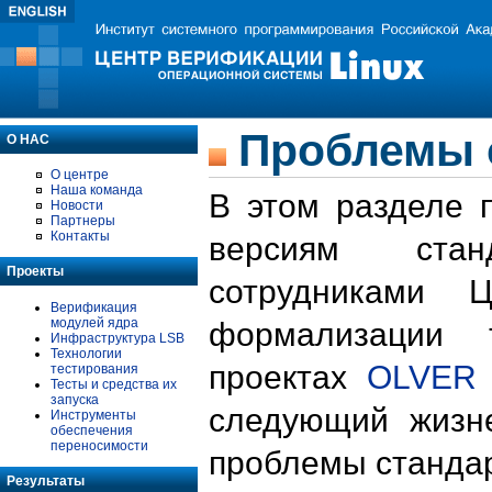
Проблемы 
О НАС
О центре
Наша команда
В этом разделе 
Новости
Партнеры
Контакты
версиям стан
Проекты
сотрудниками 
Верификация
модулей ядра
формализации 
Инфраструктура LSB
Технологии
проектах
OLVER
тестирования
Тесты и средства их
запуска
следующий жизн
Инструменты
обеспечения
переносимости
проблемы стандар
Результаты