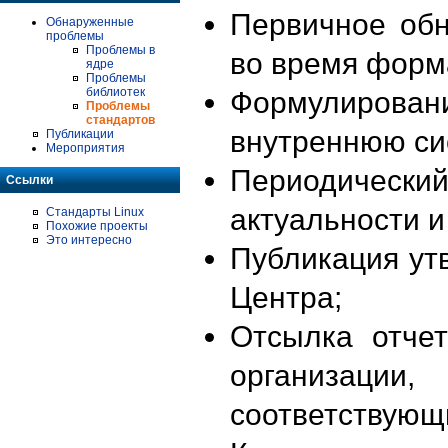
Первичное об
Обнаруженные
проблемы
Проблемы в
во время форм
ядре
Проблемы
библиотек
Формулирова
Проблемы
стандартов
внутреннюю си
Публикации
Мероприятия
Периодиче
Ссылки
актуальности 
Стандарты Linux
Похожие проекты
Это интересно
Публикация ут
Центра;
Отсылка отче
организации
соответствующ