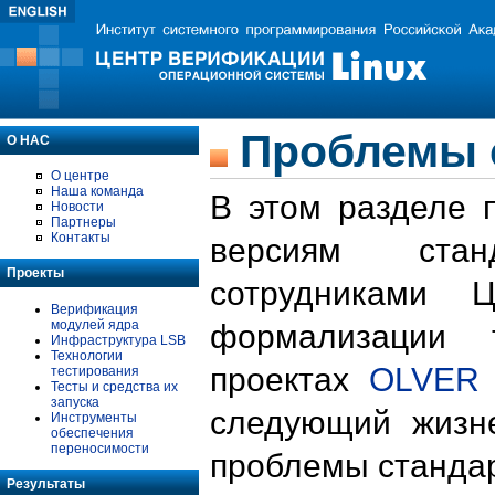
Проблемы 
О НАС
О центре
Наша команда
В этом разделе 
Новости
Партнеры
Контакты
версиям стан
Проекты
сотрудниками 
Верификация
модулей ядра
формализации 
Инфраструктура LSB
Технологии
проектах
OLVER
тестирования
Тесты и средства их
запуска
следующий жизн
Инструменты
обеспечения
переносимости
проблемы стандар
Результаты