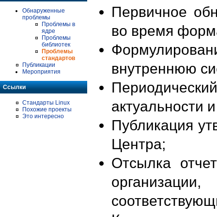
Первичное об
Обнаруженные
проблемы
Проблемы в
во время форм
ядре
Проблемы
библиотек
Формулирова
Проблемы
стандартов
внутреннюю си
Публикации
Мероприятия
Периодиче
Ссылки
актуальности 
Стандарты Linux
Похожие проекты
Это интересно
Публикация ут
Центра;
Отсылка отче
организации
соответствующ