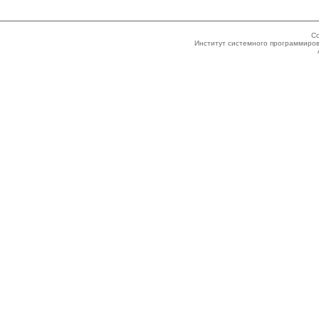
Co
Институт системного программиров