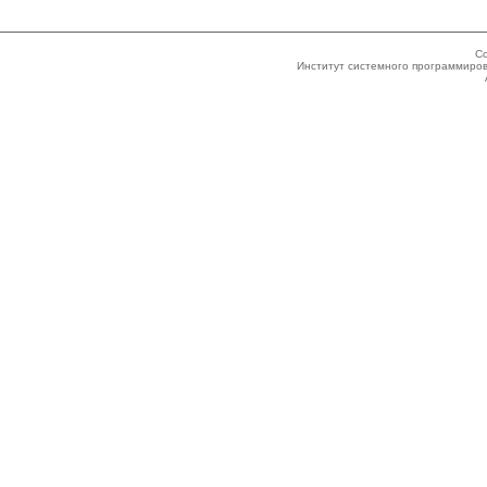
Co
Институт системного программиров