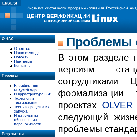
Проблемы 
О НАС
О центре
Наша команда
В этом разделе 
Новости
Партнеры
Контакты
версиям стан
Проекты
сотрудниками 
Верификация
модулей ядра
формализации 
Инфраструктура LSB
Технологии
проектах
OLVER
тестирования
Тесты и средства их
запуска
следующий жизн
Инструменты
обеспечения
переносимости
проблемы стандар
Результаты