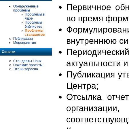
Первичное об
Обнаруженные
проблемы
Проблемы в
во время форм
ядре
Проблемы
библиотек
Формулирова
Проблемы
стандартов
внутреннюю си
Публикации
Мероприятия
Периодиче
Ссылки
актуальности 
Стандарты Linux
Похожие проекты
Это интересно
Публикация ут
Центра;
Отсылка отче
организации
соответствующ