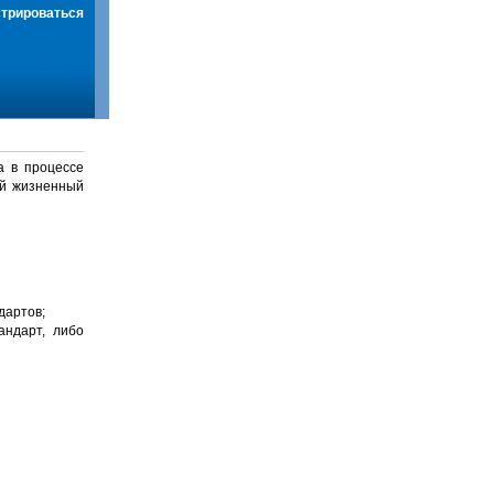
стрироваться
а в процессе
й жизненный
дартов;
андарт, либо