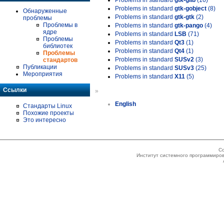
Problems in standard
gtk-glib
(16)
Problems in standard
gtk-gobject
(8)
Обнаруженные
Problems in standard
gtk-gtk
(2)
проблемы
Проблемы в
Problems in standard
gtk-pango
(4)
ядре
Problems in standard
LSB
(71)
Проблемы
Problems in standard
Qt3
(1)
библиотек
Problems in standard
Qt4
(1)
Проблемы
Problems in standard
SUSv2
(3)
стандартов
Публикации
Problems in standard
SUSv3
(25)
Мероприятия
Problems in standard
X11
(5)
Ссылки
»
English
Стандарты Linux
Похожие проекты
Это интересно
Co
Институт системного программиров