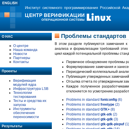
Проблемы стандартов
О НАС
В этом разделе публикуются замечания к
О центре
анализа и формализации требований этих
Наша команда
цикл каждой потенциальной проблемы станд
Новости
Партнеры
Контакты
Первичное обнаружение проблемы ра
Формулирование замечания и занесе
Проекты
Периодический коллегиальный анализ
Публикация утвержденных замечаний 
Верификация
Отсылка отчета по утвержденным зам
модулей ядра
Каждое полученное разработчиками
Инфраструктура LSB
отклоняется по усмотрению разработ
Технологии
тестирования
Problems in standard
fontconfig
(6)
Тесты и средства их
Problems in standard
freetype
(2)
запуска
Инструменты
Problems in standard
GTK+
(8)
обеспечения
Problems in standard
gtk-atk
(2)
переносимости
Problems in standard
gtk-gdk
(3)
Problems in standard
gtk-gdk-pixpuf
(1
Результаты