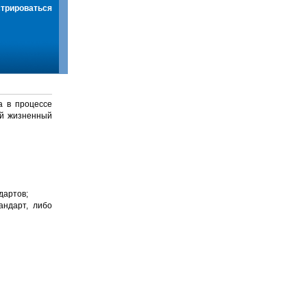
стрироваться
а в процессе
й жизненный
дартов;
андарт, либо