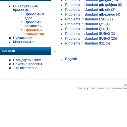
Problems in standard
gtk-glib
(16)
Problems in standard
gtk-gobject
(8)
Обнаруженные
Problems in standard
gtk-gtk
(2)
проблемы
Проблемы в
Problems in standard
gtk-pango
(4)
ядре
Problems in standard
LSB
(71)
Проблемы
Problems in standard
Qt3
(1)
библиотек
Problems in standard
Qt4
(1)
Проблемы
Problems in standard
SUSv2
(3)
стандартов
Публикации
Problems in standard
SUSv3
(25)
Мероприятия
Problems in standard
X11
(5)
Ссылки
»
English
Стандарты Linux
Похожие проекты
Это интересно
Co
Институт системного программиров