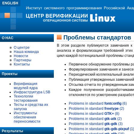
Проблемы стандартов
О НАС
В этом разделе публикуются замечания к
О центре
анализа и формализации требований этих
Наша команда
цикл каждой потенциальной проблемы станд
Новости
Партнеры
Контакты
Первичное обнаружение проблемы ра
Формулирование замечания и занесе
Проекты
Периодический коллегиальный анализ
Публикация утвержденных замечаний 
Верификация
Отсылка отчета по утвержденным зам
модулей ядра
Каждое полученное разработчиками
Инфраструктура LSB
отклоняется по усмотрению разработ
Технологии
тестирования
Problems in standard
fontconfig
(6)
Тесты и средства их
Problems in standard
freetype
(2)
запуска
Инструменты
Problems in standard
GTK+
(8)
обеспечения
Problems in standard
gtk-atk
(2)
переносимости
Problems in standard
gtk-gdk
(3)
Problems in standard
gtk-gdk-pixpuf
(1
Результаты