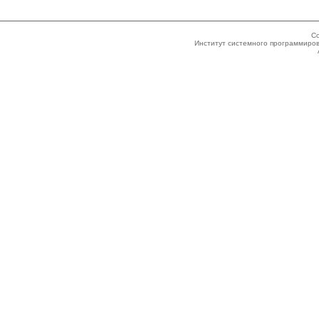
Co
Институт системного программиров