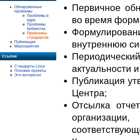
Первичное об
Обнаруженные
проблемы
Проблемы в
во время форм
ядре
Проблемы
библиотек
Формулирова
Проблемы
стандартов
внутреннюю си
Публикации
Мероприятия
Периодиче
Ссылки
актуальности 
Стандарты Linux
Похожие проекты
Это интересно
Публикация ут
Центра;
Отсылка отче
организации
соответствующ