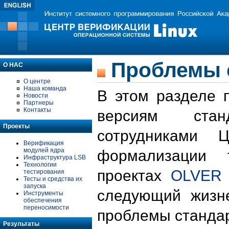
Проблемы 
О НАС
О центре
Наша команда
В этом разделе 
Новости
Партнеры
Контакты
версиям стан
Проекты
сотрудниками 
Верификация
модулей ядра
формализации 
Инфраструктура LSB
Технологии
проектах
OLVER
тестирования
Тесты и средства их
запуска
следующий жизн
Инструменты
обеспечения
переносимости
проблемы стандар
Результаты