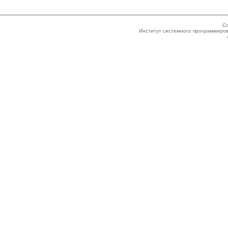
Co
Институт системного программиров