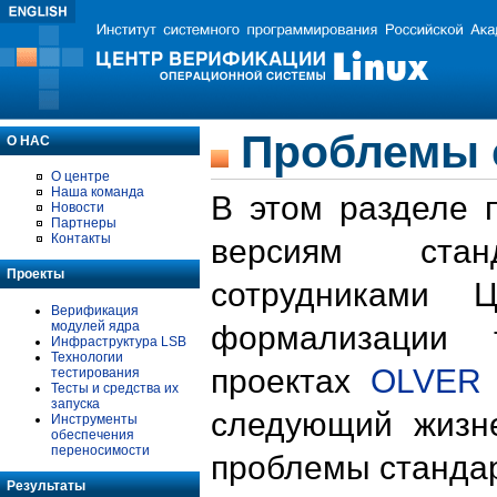
Проблемы 
О НАС
О центре
Наша команда
В этом разделе 
Новости
Партнеры
Контакты
версиям стан
Проекты
сотрудниками 
Верификация
модулей ядра
формализации 
Инфраструктура LSB
Технологии
проектах
OLVER
тестирования
Тесты и средства их
запуска
следующий жизн
Инструменты
обеспечения
переносимости
проблемы стандар
Результаты