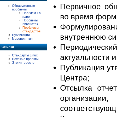
Первичное об
Обнаруженные
проблемы
Проблемы в
во время форм
ядре
Проблемы
библиотек
Формулирова
Проблемы
стандартов
внутреннюю си
Публикации
Мероприятия
Периодиче
Ссылки
актуальности 
Стандарты Linux
Похожие проекты
Это интересно
Публикация ут
Центра;
Отсылка отче
организации
соответствующ