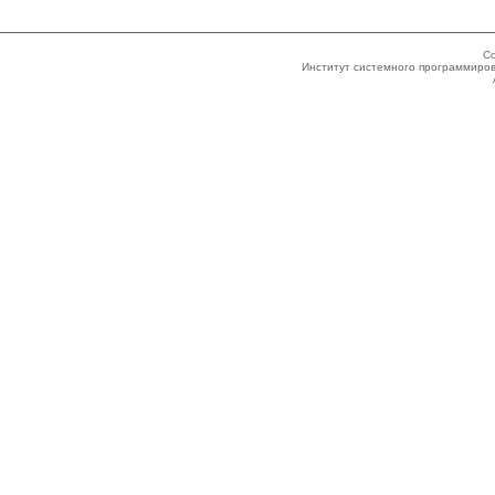
Co
Институт системного программиров