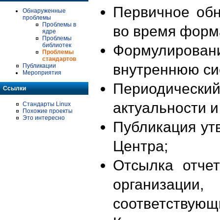
Первичное об
Обнаруженные
проблемы
Проблемы в
во время форм
ядре
Проблемы
библиотек
Формулирова
Проблемы
стандартов
внутреннюю си
Публикации
Мероприятия
Периодиче
Ссылки
актуальности 
Стандарты Linux
Похожие проекты
Это интересно
Публикация ут
Центра;
Отсылка отче
организации
соответствующ