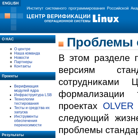
Проблемы 
О НАС
О центре
Наша команда
В этом разделе 
Новости
Партнеры
Контакты
версиям стан
Проекты
сотрудниками 
Верификация
модулей ядра
формализации 
Инфраструктура LSB
Технологии
проектах
OLVER
тестирования
Тесты и средства их
запуска
следующий жизн
Инструменты
обеспечения
переносимости
проблемы стандар
Результаты