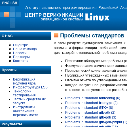
Проблемы стандартов
О НАС
В этом разделе публикуются замечания к
О центре
анализа и формализации требований этих
Наша команда
цикл каждой потенциальной проблемы станд
Новости
Партнеры
Контакты
Первичное обнаружение проблемы ра
Формулирование замечания и занесе
Проекты
Периодический коллегиальный анализ
Публикация утвержденных замечаний 
Верификация
Отсылка отчета по утвержденным зам
модулей ядра
Каждое полученное разработчиками
Инфраструктура LSB
отклоняется по усмотрению разработ
Технологии
тестирования
Problems in standard
fontconfig
(6)
Тесты и средства их
Problems in standard
freetype
(2)
запуска
Инструменты
Problems in standard
GTK+
(8)
обеспечения
Problems in standard
gtk-atk
(2)
переносимости
Problems in standard
gtk-gdk
(3)
Problems in standard
gtk-gdk-pixpuf
(1
Результаты