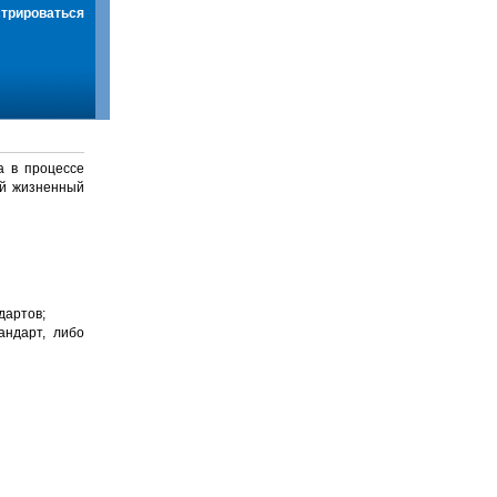
стрироваться
а в процессе
й жизненный
дартов;
андарт, либо