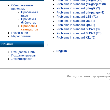
Problems in standard
gtk-glib
(16)
Problems in standard
gtk-gobject
(8)
Обнаруженные
Problems in standard
gtk-gtk
(2)
проблемы
Проблемы в
Problems in standard
gtk-pango
(4)
ядре
Problems in standard
LSB
(71)
Проблемы
Problems in standard
Qt3
(1)
библиотек
Problems in standard
Qt4
(1)
Проблемы
Problems in standard
SUSv2
(3)
стандартов
Публикации
Problems in standard
SUSv3
(25)
Мероприятия
Problems in standard
X11
(5)
Ссылки
»
English
Стандарты Linux
Похожие проекты
Это интересно
Co
Институт системного программиров