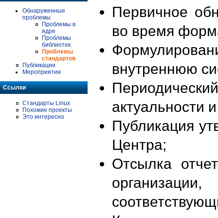
Первичное об
Обнаруженные
проблемы
Проблемы в
во время форм
ядре
Проблемы
библиотек
Формулирова
Проблемы
стандартов
внутреннюю си
Публикации
Мероприятия
Периодиче
Ссылки
актуальности 
Стандарты Linux
Похожие проекты
Это интересно
Публикация ут
Центра;
Отсылка отче
организации
соответствующ