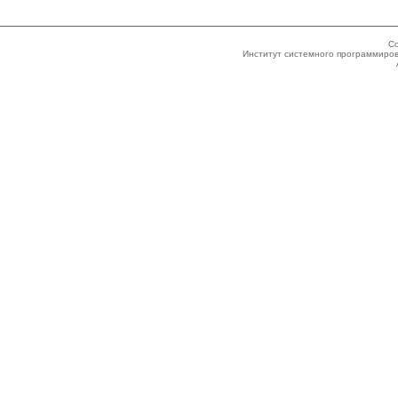
Co
Институт системного программиров