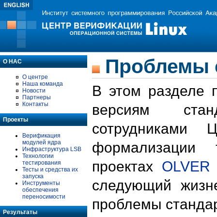
Проблемы 
О НАС
О центре
Наша команда
В этом разделе 
Новости
Партнеры
Контакты
версиям стан
Проекты
сотрудниками 
Верификация
модулей ядра
формализации 
Инфраструктура LSB
Технологии
проектах
OLVER
тестирования
Тесты и средства их
запуска
следующий жизн
Инструменты
обеспечения
переносимости
проблемы стандар
Результаты