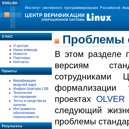
Проблемы 
О НАС
О центре
Наша команда
В этом разделе 
Новости
Партнеры
Контакты
версиям стан
Проекты
сотрудниками 
Верификация
модулей ядра
формализации 
Инфраструктура LSB
Технологии
проектах
OLVER
тестирования
Тесты и средства их
запуска
следующий жизн
Инструменты
обеспечения
переносимости
проблемы стандар
Результаты