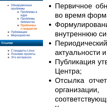
Первичное об
Обнаруженные
проблемы
Проблемы в
во время форм
ядре
Проблемы
библиотек
Формулирова
Проблемы
стандартов
внутреннюю си
Публикации
Мероприятия
Периодиче
Ссылки
актуальности 
Стандарты Linux
Похожие проекты
Это интересно
Публикация ут
Центра;
Отсылка отче
организации
соответствующ