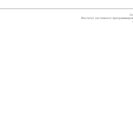
Co
Институт системного программиров