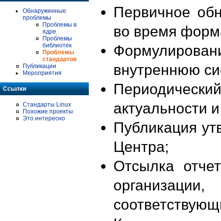
Первичное об
Обнаруженные
проблемы
Проблемы в
во время форм
ядре
Проблемы
библиотек
Формулирова
Проблемы
стандартов
внутреннюю си
Публикации
Мероприятия
Периодиче
Ссылки
актуальности 
Стандарты Linux
Похожие проекты
Это интересно
Публикация ут
Центра;
Отсылка отче
организации
соответствующ