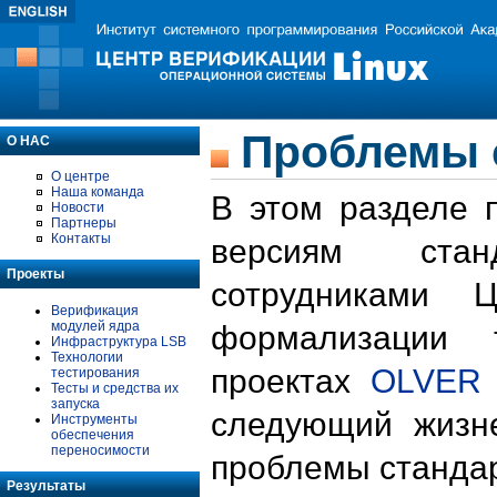
Проблемы 
О НАС
О центре
Наша команда
В этом разделе 
Новости
Партнеры
Контакты
версиям стан
Проекты
сотрудниками 
Верификация
модулей ядра
формализации 
Инфраструктура LSB
Технологии
проектах
OLVER
тестирования
Тесты и средства их
запуска
следующий жизн
Инструменты
обеспечения
переносимости
проблемы стандар
Результаты