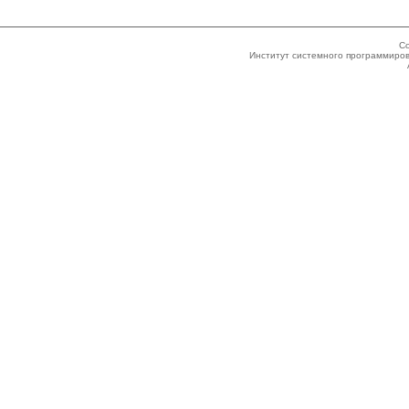
Co
Институт системного программиров