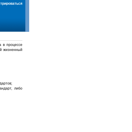
стрироваться
а в процессе
й жизненный
дартов;
андарт, либо