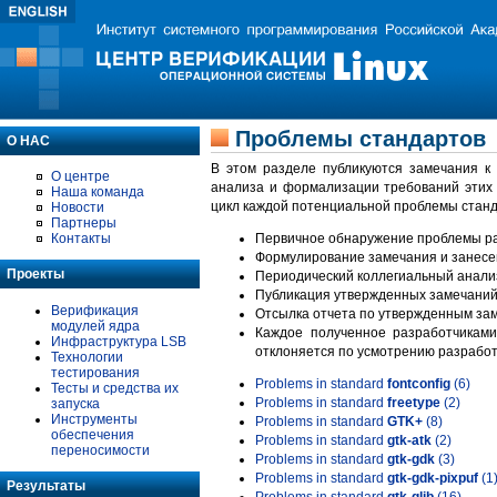
Проблемы стандартов
О НАС
В этом разделе публикуются замечания к
О центре
анализа и формализации требований этих
Наша команда
цикл каждой потенциальной проблемы станд
Новости
Партнеры
Контакты
Первичное обнаружение проблемы ра
Формулирование замечания и занесе
Проекты
Периодический коллегиальный анализ
Публикация утвержденных замечаний 
Верификация
Отсылка отчета по утвержденным зам
модулей ядра
Каждое полученное разработчиками
Инфраструктура LSB
отклоняется по усмотрению разработ
Технологии
тестирования
Problems in standard
fontconfig
(6)
Тесты и средства их
Problems in standard
freetype
(2)
запуска
Инструменты
Problems in standard
GTK+
(8)
обеспечения
Problems in standard
gtk-atk
(2)
переносимости
Problems in standard
gtk-gdk
(3)
Problems in standard
gtk-gdk-pixpuf
(1
Результаты