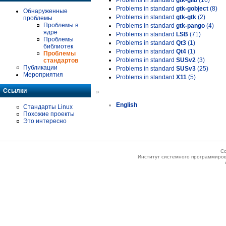
Problems in standard
gtk-glib
(16)
Problems in standard
gtk-gobject
(8)
Обнаруженные
Problems in standard
gtk-gtk
(2)
проблемы
Проблемы в
Problems in standard
gtk-pango
(4)
ядре
Problems in standard
LSB
(71)
Проблемы
Problems in standard
Qt3
(1)
библиотек
Problems in standard
Qt4
(1)
Проблемы
Problems in standard
SUSv2
(3)
стандартов
Публикации
Problems in standard
SUSv3
(25)
Мероприятия
Problems in standard
X11
(5)
Ссылки
»
English
Стандарты Linux
Похожие проекты
Это интересно
Co
Институт системного программиров