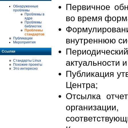
Первичное об
Обнаруженные
проблемы
Проблемы в
во время форм
ядре
Проблемы
библиотек
Формулирова
Проблемы
стандартов
внутреннюю си
Публикации
Мероприятия
Периодиче
Ссылки
актуальности 
Стандарты Linux
Похожие проекты
Это интересно
Публикация ут
Центра;
Отсылка отче
организации
соответствующ