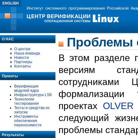
Проблемы 
О НАС
О центре
Наша команда
В этом разделе 
Новости
Партнеры
Контакты
версиям стан
Проекты
сотрудниками 
Верификация
модулей ядра
формализации 
Инфраструктура LSB
Технологии
проектах
OLVER
тестирования
Тесты и средства их
запуска
следующий жизн
Инструменты
обеспечения
переносимости
проблемы стандар
Результаты