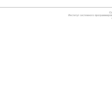
Co
Институт системного программиров