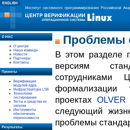
Проблемы 
О НАС
О центре
Наша команда
В этом разделе 
Новости
Партнеры
Контакты
версиям стан
Проекты
сотрудниками 
Верификация
модулей ядра
формализации 
Инфраструктура LSB
Технологии
проектах
OLVER
тестирования
Тесты и средства их
запуска
следующий жизн
Инструменты
обеспечения
переносимости
проблемы стандар
Результаты