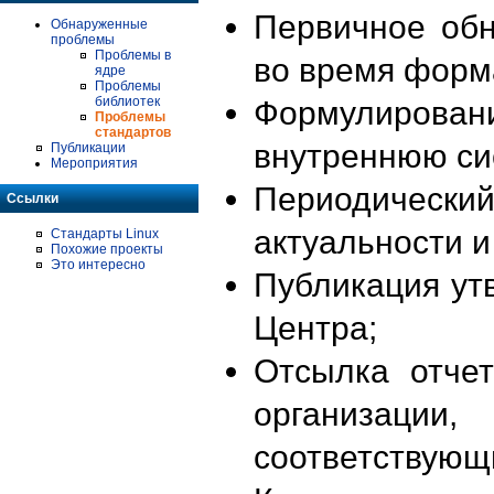
Первичное об
Обнаруженные
проблемы
Проблемы в
во время форм
ядре
Проблемы
библиотек
Формулирова
Проблемы
стандартов
внутреннюю си
Публикации
Мероприятия
Периодиче
Ссылки
актуальности 
Стандарты Linux
Похожие проекты
Это интересно
Публикация ут
Центра;
Отсылка отче
организации
соответствующ