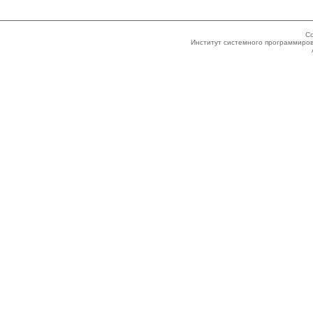
Co
Институт системного программиров