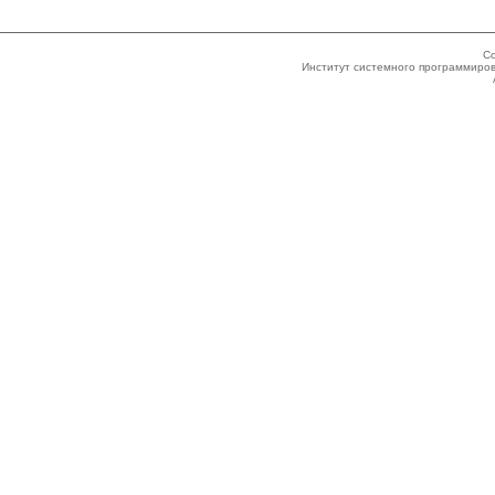
Co
Институт системного программиров