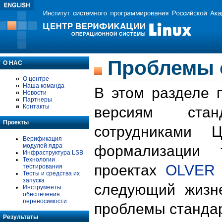
Проблемы 
О НАС
О центре
Наша команда
В этом разделе 
Новости
Партнеры
Контакты
версиям стан
Проекты
сотрудниками 
Верификация
модулей ядра
формализации 
Инфраструктура LSB
Технологии
проектах
OLVER
тестирования
Тесты и средства их
запуска
следующий жизн
Инструменты
обеспечения
переносимости
проблемы стандар
Результаты