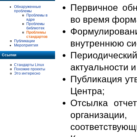
Первичное об
Обнаруженные
проблемы
Проблемы в
во время форм
ядре
Проблемы
библиотек
Формулирова
Проблемы
стандартов
внутреннюю си
Публикации
Мероприятия
Периодиче
Ссылки
актуальности 
Стандарты Linux
Похожие проекты
Это интересно
Публикация ут
Центра;
Отсылка отче
организации
соответствующ