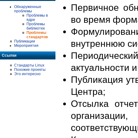
Первичное об
Обнаруженные
проблемы
Проблемы в
во время форм
ядре
Проблемы
библиотек
Формулирова
Проблемы
стандартов
внутреннюю си
Публикации
Мероприятия
Периодиче
Ссылки
актуальности 
Стандарты Linux
Похожие проекты
Это интересно
Публикация ут
Центра;
Отсылка отче
организации
соответствующ