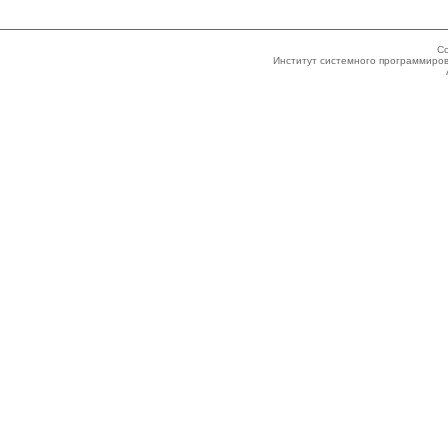
Co
Институт системного программиров