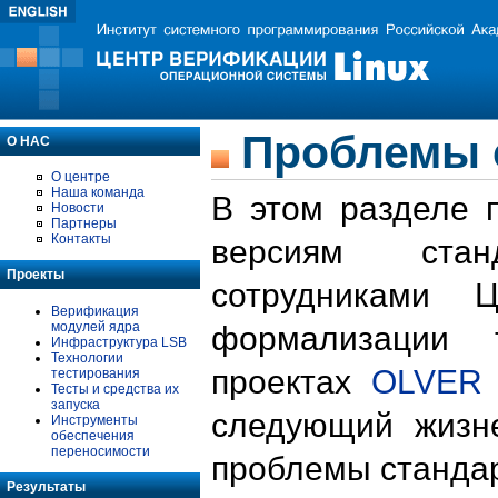
Проблемы 
О НАС
О центре
Наша команда
В этом разделе 
Новости
Партнеры
Контакты
версиям стан
Проекты
сотрудниками 
Верификация
модулей ядра
формализации 
Инфраструктура LSB
Технологии
проектах
OLVER
тестирования
Тесты и средства их
запуска
следующий жизн
Инструменты
обеспечения
переносимости
проблемы стандар
Результаты