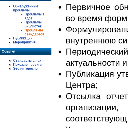
Первичное об
Обнаруженные
проблемы
Проблемы в
во время форм
ядре
Проблемы
библиотек
Формулирова
Проблемы
стандартов
внутреннюю си
Публикации
Мероприятия
Периодиче
Ссылки
актуальности 
Стандарты Linux
Похожие проекты
Это интересно
Публикация ут
Центра;
Отсылка отче
организации
соответствующ