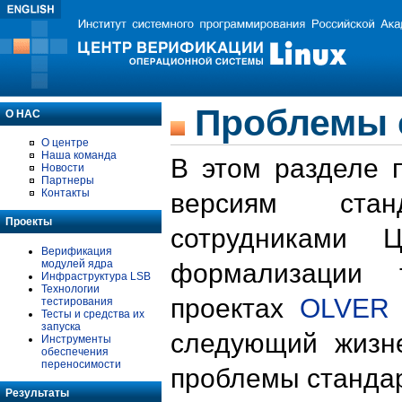
Проблемы 
О НАС
О центре
Наша команда
В этом разделе 
Новости
Партнеры
Контакты
версиям стан
Проекты
сотрудниками 
Верификация
модулей ядра
формализации 
Инфраструктура LSB
Технологии
проектах
OLVER
тестирования
Тесты и средства их
запуска
следующий жизн
Инструменты
обеспечения
переносимости
проблемы стандар
Результаты