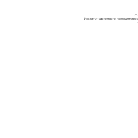
Co
Институт системного программиров