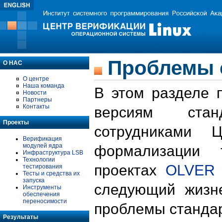
Проблемы 
О НАС
О центре
Наша команда
В этом разделе 
Новости
Партнеры
Контакты
версиям стан
Проекты
сотрудниками 
Верификация
модулей ядра
формализации 
Инфраструктура LSB
Технологии
проектах
OLVER
тестирования
Тесты и средства их
запуска
следующий жизн
Инструменты
обеспечения
переносимости
проблемы стандар
Результаты