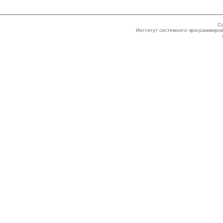
Co
Институт системного программиров