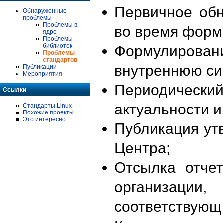
Первичное об
Обнаруженные
проблемы
Проблемы в
во время форм
ядре
Проблемы
библиотек
Формулирова
Проблемы
стандартов
внутреннюю си
Публикации
Мероприятия
Периодиче
Ссылки
актуальности 
Стандарты Linux
Похожие проекты
Это интересно
Публикация ут
Центра;
Отсылка отче
организации
соответствующ