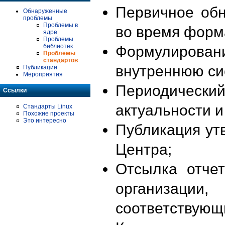
Первичное об
Обнаруженные
проблемы
Проблемы в
во время форм
ядре
Проблемы
библиотек
Формулирова
Проблемы
стандартов
внутреннюю си
Публикации
Мероприятия
Периодиче
Ссылки
актуальности 
Стандарты Linux
Похожие проекты
Это интересно
Публикация ут
Центра;
Отсылка отче
организации
соответствующ