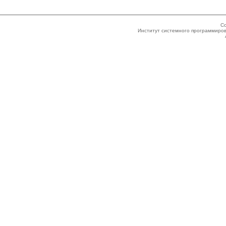
Co
Институт системного программиров