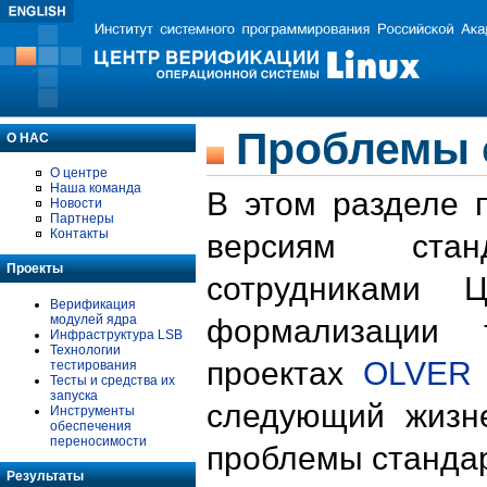
Проблемы 
О НАС
О центре
Наша команда
В этом разделе 
Новости
Партнеры
Контакты
версиям стан
Проекты
сотрудниками 
Верификация
модулей ядра
формализации 
Инфраструктура LSB
Технологии
проектах
OLVER
тестирования
Тесты и средства их
запуска
следующий жизн
Инструменты
обеспечения
переносимости
проблемы стандар
Результаты