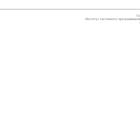
Co
Институт системного программиров