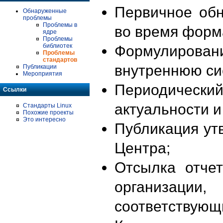
Первичное об
Обнаруженные
проблемы
Проблемы в
во время форм
ядре
Проблемы
библиотек
Формулирова
Проблемы
стандартов
внутреннюю си
Публикации
Мероприятия
Периодиче
Ссылки
актуальности 
Стандарты Linux
Похожие проекты
Это интересно
Публикация ут
Центра;
Отсылка отче
организации
соответствующ