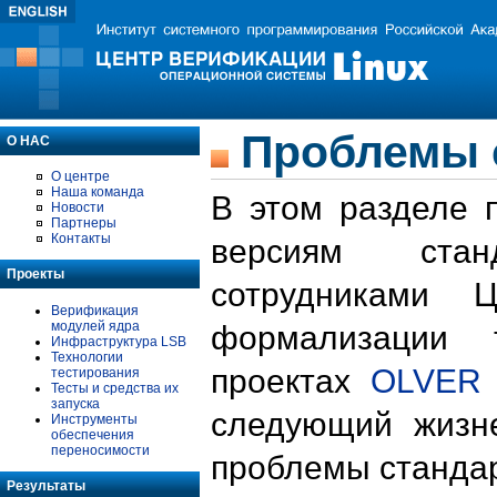
Проблемы 
О НАС
О центре
Наша команда
В этом разделе 
Новости
Партнеры
Контакты
версиям стан
Проекты
сотрудниками 
Верификация
модулей ядра
формализации 
Инфраструктура LSB
Технологии
проектах
OLVER
тестирования
Тесты и средства их
запуска
следующий жизн
Инструменты
обеспечения
переносимости
проблемы стандар
Результаты