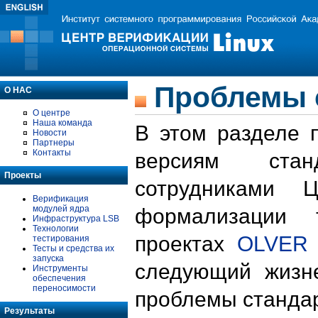
Проблемы 
О НАС
О центре
Наша команда
В этом разделе 
Новости
Партнеры
Контакты
версиям стан
Проекты
сотрудниками 
Верификация
модулей ядра
формализации 
Инфраструктура LSB
Технологии
проектах
OLVER
тестирования
Тесты и средства их
запуска
следующий жизн
Инструменты
обеспечения
переносимости
проблемы стандар
Результаты