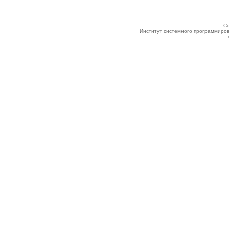
Co
Институт системного программиров