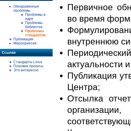
Первичное об
Обнаруженные
проблемы
Проблемы в
во время форм
ядре
Проблемы
библиотек
Формулирова
Проблемы
стандартов
внутреннюю си
Публикации
Мероприятия
Периодиче
Ссылки
актуальности 
Стандарты Linux
Похожие проекты
Это интересно
Публикация ут
Центра;
Отсылка отче
организации
соответствующ