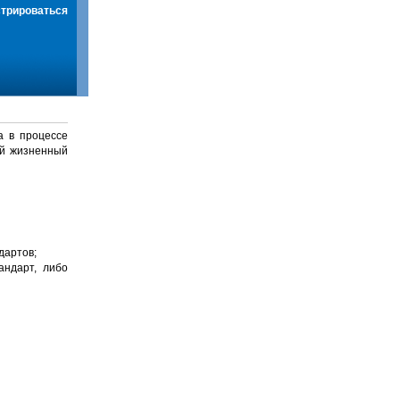
стрироваться
а в процессе
й жизненный
дартов;
андарт, либо