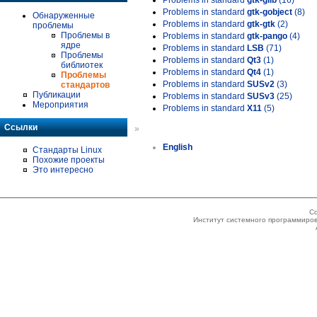
Problems in standard
gtk-glib
(16)
Problems in standard
gtk-gobject
(8)
Обнаруженные
Problems in standard
gtk-gtk
(2)
проблемы
Проблемы в
Problems in standard
gtk-pango
(4)
ядре
Problems in standard
LSB
(71)
Проблемы
Problems in standard
Qt3
(1)
библиотек
Problems in standard
Qt4
(1)
Проблемы
Problems in standard
SUSv2
(3)
стандартов
Публикации
Problems in standard
SUSv3
(25)
Мероприятия
Problems in standard
X11
(5)
Ссылки
»
English
Стандарты Linux
Похожие проекты
Это интересно
Co
Институт системного программиров