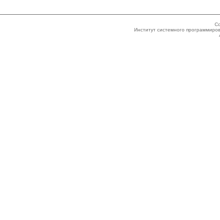
Co
Институт системного программиров