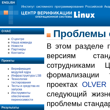
Проблемы 
О НАС
О центре
Наша команда
В этом разделе 
Новости
Партнеры
Контакты
версиям стан
Проекты
сотрудниками 
Верификация
модулей ядра
формализации 
Инфраструктура LSB
Технологии
проектах
OLVER
тестирования
Тесты и средства их
запуска
следующий жизн
Инструменты
обеспечения
переносимости
проблемы стандар
Результаты