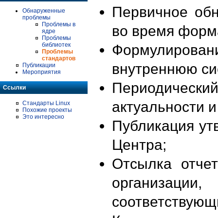
Первичное об
Обнаруженные
проблемы
Проблемы в
во время форм
ядре
Проблемы
библиотек
Формулирова
Проблемы
стандартов
внутреннюю си
Публикации
Мероприятия
Периодиче
Ссылки
актуальности 
Стандарты Linux
Похожие проекты
Это интересно
Публикация ут
Центра;
Отсылка отче
организации
соответствующ