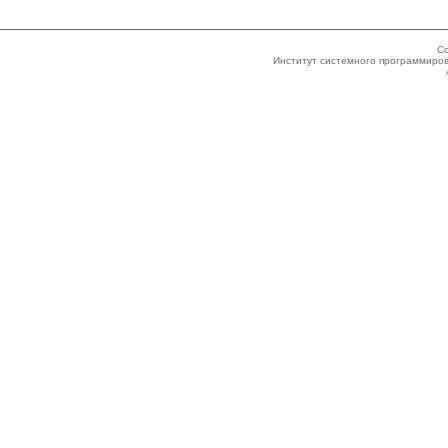
Co
Институт системного программиров