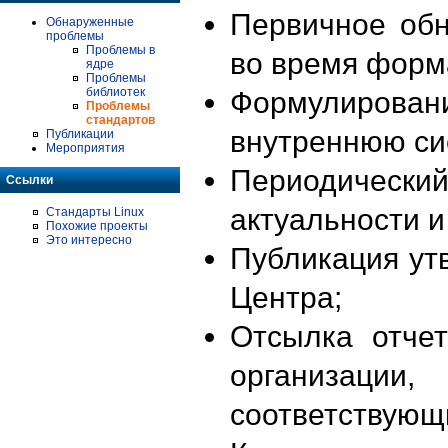
Первичное об
Обнаруженные
проблемы
Проблемы в
во время форм
ядре
Проблемы
библиотек
Формулирова
Проблемы
стандартов
внутреннюю си
Публикации
Мероприятия
Периодиче
Ссылки
актуальности 
Стандарты Linux
Похожие проекты
Это интересно
Публикация ут
Центра;
Отсылка отче
организации
соответствующ