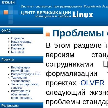
Проблемы 
О НАС
О центре
Наша команда
В этом разделе 
Новости
Партнеры
Контакты
версиям стан
Проекты
сотрудниками 
Верификация
модулей ядра
формализации 
Инфраструктура LSB
Технологии
проектах
OLVER
тестирования
Тесты и средства их
запуска
следующий жизн
Инструменты
обеспечения
переносимости
проблемы стандар
Результаты