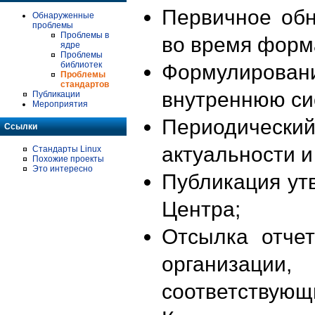
Первичное об
Обнаруженные
проблемы
Проблемы в
во время форм
ядре
Проблемы
библиотек
Формулирова
Проблемы
стандартов
внутреннюю си
Публикации
Мероприятия
Периодиче
Ссылки
актуальности 
Стандарты Linux
Похожие проекты
Это интересно
Публикация ут
Центра;
Отсылка отче
организации
соответствующ