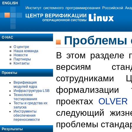
Проблемы 
О НАС
О центре
Наша команда
В этом разделе 
Новости
Партнеры
Контакты
версиям стан
Проекты
сотрудниками 
Верификация
модулей ядра
формализации 
Инфраструктура LSB
Технологии
проектах
OLVER
тестирования
Тесты и средства их
запуска
следующий жизн
Инструменты
обеспечения
переносимости
проблемы стандар
Результаты