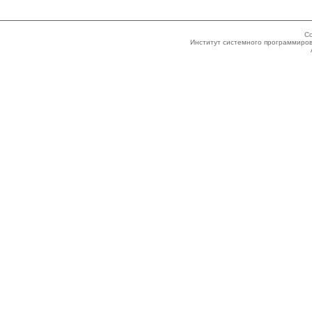
Co
Институт системного программиров