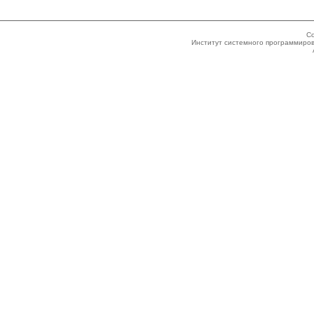
Co
Институт системного программиров