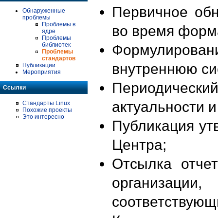
Первичное об
Обнаруженные
проблемы
Проблемы в
во время форм
ядре
Проблемы
библиотек
Формулирова
Проблемы
стандартов
внутреннюю си
Публикации
Мероприятия
Периодиче
Ссылки
актуальности 
Стандарты Linux
Похожие проекты
Это интересно
Публикация ут
Центра;
Отсылка отче
организации
соответствующ