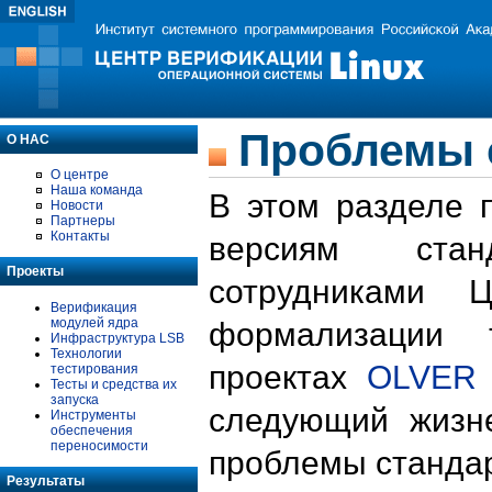
Проблемы 
О НАС
О центре
Наша команда
В этом разделе 
Новости
Партнеры
Контакты
версиям стан
Проекты
сотрудниками 
Верификация
модулей ядра
формализации 
Инфраструктура LSB
Технологии
проектах
OLVER
тестирования
Тесты и средства их
запуска
следующий жизн
Инструменты
обеспечения
переносимости
проблемы стандар
Результаты