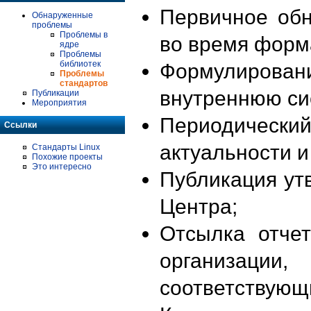
Первичное об
Обнаруженные
проблемы
Проблемы в
во время форм
ядре
Проблемы
библиотек
Формулирова
Проблемы
стандартов
внутреннюю си
Публикации
Мероприятия
Периодиче
Ссылки
актуальности 
Стандарты Linux
Похожие проекты
Это интересно
Публикация ут
Центра;
Отсылка отче
организации
соответствующ