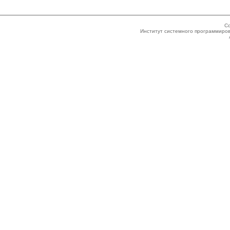
Co
Институт системного программиров