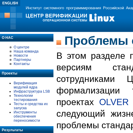
Проблемы 
О НАС
О центре
Наша команда
В этом разделе 
Новости
Партнеры
Контакты
версиям стан
Проекты
сотрудниками 
Верификация
модулей ядра
формализации 
Инфраструктура LSB
Технологии
проектах
OLVER
тестирования
Тесты и средства их
запуска
следующий жизн
Инструменты
обеспечения
переносимости
проблемы стандар
Результаты