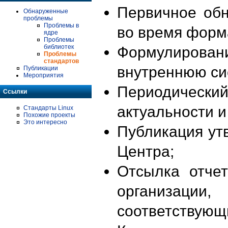
Первичное об
Обнаруженные
проблемы
Проблемы в
во время форм
ядре
Проблемы
библиотек
Формулирова
Проблемы
стандартов
внутреннюю си
Публикации
Мероприятия
Периодиче
Ссылки
актуальности 
Стандарты Linux
Похожие проекты
Это интересно
Публикация ут
Центра;
Отсылка отче
организации
соответствующ