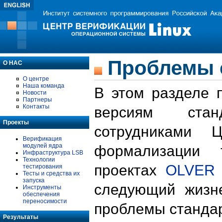
Проблемы 
О НАС
О центре
Наша команда
В этом разделе 
Новости
Партнеры
Контакты
версиям стан
Проекты
сотрудниками 
Верификация
модулей ядра
формализации 
Инфраструктура LSB
Технологии
проектах
OLVER
тестирования
Тесты и средства их
запуска
следующий жизн
Инструменты
обеспечения
переносимости
проблемы стандар
Результаты