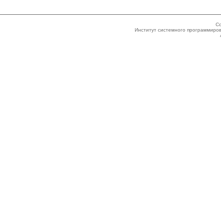
Co
Институт системного программиров