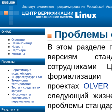
Проблемы 
О НАС
О центре
Наша команда
В этом разделе 
Новости
Партнеры
Контакты
версиям стан
Проекты
сотрудниками 
Верификация
модулей ядра
формализации 
Инфраструктура LSB
Технологии
проектах
OLVER
тестирования
Тесты и средства их
запуска
следующий жизн
Инструменты
обеспечения
переносимости
проблемы стандар
Результаты