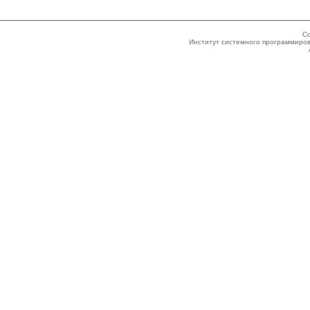
Co
Институт системного программиров