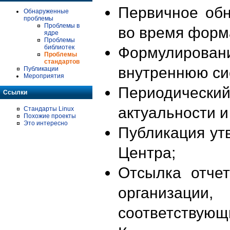
Первичное об
Обнаруженные
проблемы
Проблемы в
во время форм
ядре
Проблемы
библиотек
Формулирова
Проблемы
стандартов
внутреннюю си
Публикации
Мероприятия
Периодиче
Ссылки
актуальности 
Стандарты Linux
Похожие проекты
Это интересно
Публикация ут
Центра;
Отсылка отче
организации
соответствующ