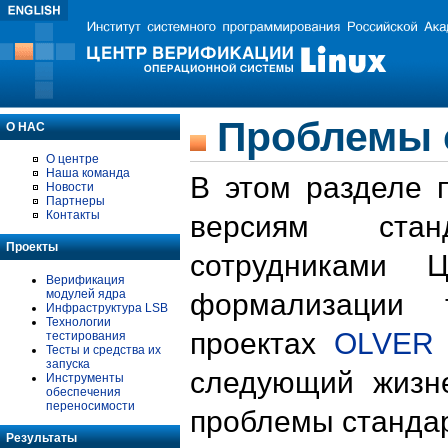
Проблемы 
О НАС
О центре
Наша команда
В этом разделе 
Новости
Партнеры
Контакты
версиям стан
Проекты
сотрудниками 
Верификация
модулей ядра
формализации 
Инфраструктура LSB
Технологии
проектах
OLVER
тестирования
Тесты и средства их
запуска
следующий жизн
Инструменты
обеспечения
переносимости
проблемы стандар
Результаты