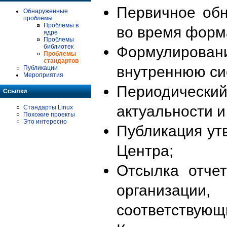
Первичное об
Обнаруженные
проблемы
Проблемы в
во время форм
ядре
Проблемы
библиотек
Формулирова
Проблемы
стандартов
внутреннюю си
Публикации
Мероприятия
Периодиче
Ссылки
актуальности 
Стандарты Linux
Похожие проекты
Это интересно
Публикация ут
Центра;
Отсылка отче
организации
соответствующ