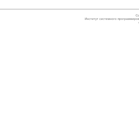
Co
Институт системного программиров