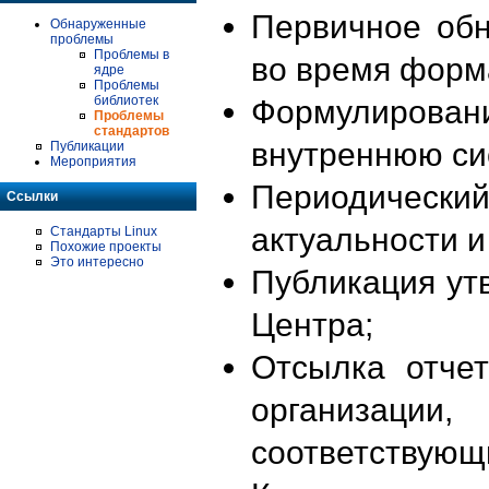
Первичное об
Обнаруженные
проблемы
Проблемы в
во время форм
ядре
Проблемы
библиотек
Формулирова
Проблемы
стандартов
внутреннюю си
Публикации
Мероприятия
Периодиче
Ссылки
актуальности 
Стандарты Linux
Похожие проекты
Это интересно
Публикация ут
Центра;
Отсылка отче
организации
соответствующ