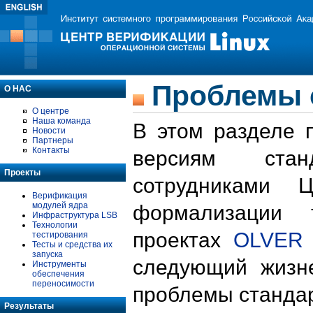
Проблемы 
О НАС
О центре
Наша команда
В этом разделе 
Новости
Партнеры
Контакты
версиям стан
Проекты
сотрудниками 
Верификация
модулей ядра
формализации 
Инфраструктура LSB
Технологии
проектах
OLVER
тестирования
Тесты и средства их
запуска
следующий жизн
Инструменты
обеспечения
переносимости
проблемы стандар
Результаты