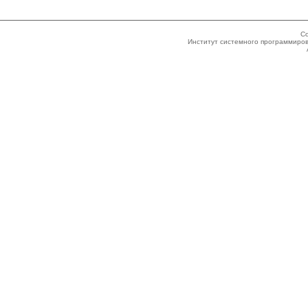
Co
Институт системного программиров