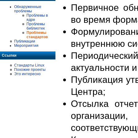
Первичное об
Обнаруженные
проблемы
Проблемы в
во время форм
ядре
Проблемы
библиотек
Формулирова
Проблемы
стандартов
внутреннюю си
Публикации
Мероприятия
Периодиче
Ссылки
актуальности 
Стандарты Linux
Похожие проекты
Это интересно
Публикация ут
Центра;
Отсылка отче
организации
соответствующ