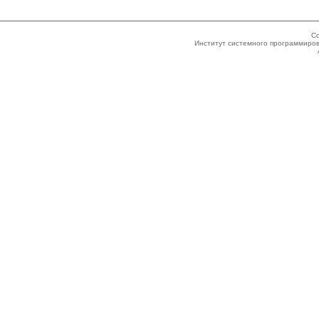
Co
Институт системного программиров