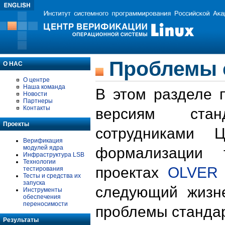
Проблемы 
О НАС
О центре
Наша команда
В этом разделе 
Новости
Партнеры
Контакты
версиям стан
Проекты
сотрудниками 
Верификация
модулей ядра
формализации 
Инфраструктура LSB
Технологии
проектах
OLVER
тестирования
Тесты и средства их
запуска
следующий жизн
Инструменты
обеспечения
переносимости
проблемы стандар
Результаты