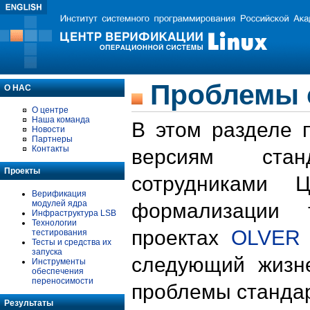
Проблемы 
О НАС
О центре
Наша команда
В этом разделе 
Новости
Партнеры
Контакты
версиям стан
Проекты
сотрудниками 
Верификация
модулей ядра
формализации 
Инфраструктура LSB
Технологии
проектах
OLVER
тестирования
Тесты и средства их
запуска
следующий жизн
Инструменты
обеспечения
переносимости
проблемы стандар
Результаты