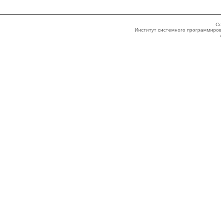
Co
Институт системного программиров