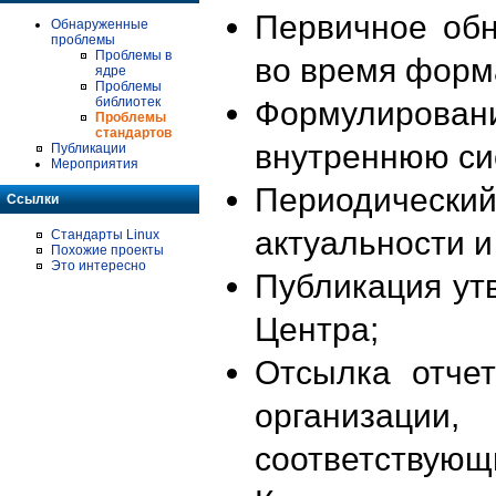
Первичное об
Обнаруженные
проблемы
Проблемы в
во время форм
ядре
Проблемы
библиотек
Формулирова
Проблемы
стандартов
внутреннюю си
Публикации
Мероприятия
Периодиче
Ссылки
актуальности 
Стандарты Linux
Похожие проекты
Это интересно
Публикация ут
Центра;
Отсылка отче
организации
соответствующ