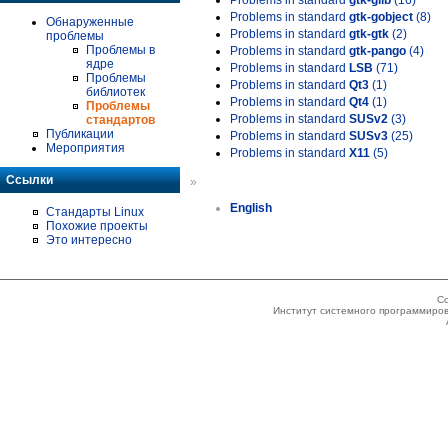
Problems in standard
gtk-glib
(16)
Problems in standard
gtk-gobject
(8)
Обнаруженные
Problems in standard
gtk-gtk
(2)
проблемы
Проблемы в
Problems in standard
gtk-pango
(4)
ядре
Problems in standard
LSB
(71)
Проблемы
Problems in standard
Qt3
(1)
библиотек
Problems in standard
Qt4
(1)
Проблемы
Problems in standard
SUSv2
(3)
стандартов
Публикации
Problems in standard
SUSv3
(25)
Мероприятия
Problems in standard
X11
(5)
Ссылки
»
English
Стандарты Linux
Похожие проекты
Это интересно
Co
Институт системного программиров