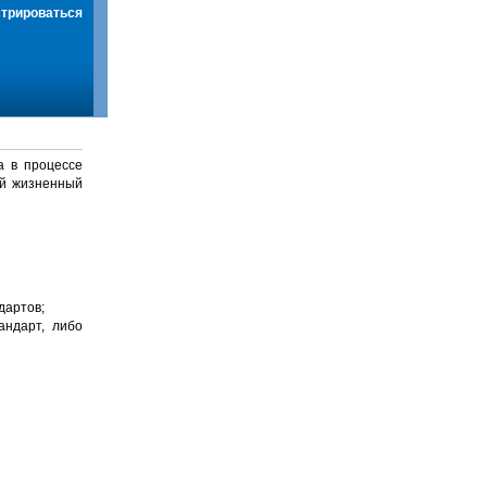
стрироваться
а в процессе
й жизненный
дартов;
андарт, либо