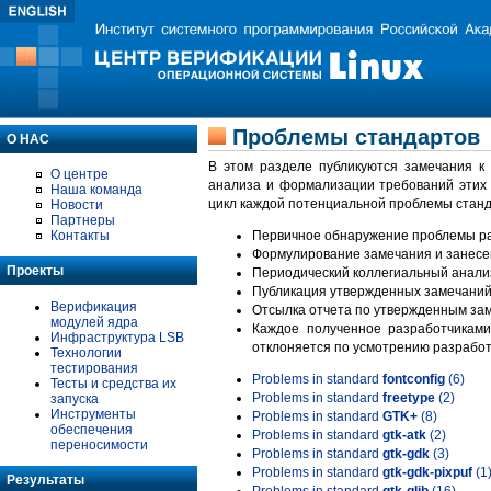
Проблемы стандартов
О НАС
В этом разделе публикуются замечания к
О центре
анализа и формализации требований этих
Наша команда
цикл каждой потенциальной проблемы станд
Новости
Партнеры
Контакты
Первичное обнаружение проблемы ра
Формулирование замечания и занесе
Проекты
Периодический коллегиальный анализ
Публикация утвержденных замечаний 
Верификация
Отсылка отчета по утвержденным зам
модулей ядра
Каждое полученное разработчиками
Инфраструктура LSB
отклоняется по усмотрению разработ
Технологии
тестирования
Problems in standard
fontconfig
(6)
Тесты и средства их
Problems in standard
freetype
(2)
запуска
Инструменты
Problems in standard
GTK+
(8)
обеспечения
Problems in standard
gtk-atk
(2)
переносимости
Problems in standard
gtk-gdk
(3)
Problems in standard
gtk-gdk-pixpuf
(1
Результаты