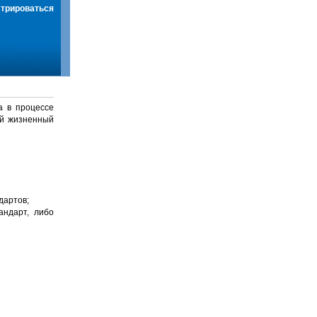
стрироваться
а в процессе
й жизненный
дартов;
андарт, либо