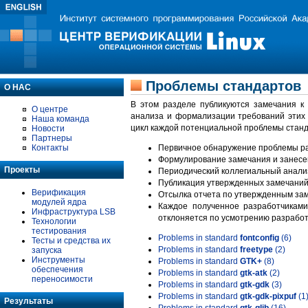
Проблемы стандартов
О НАС
В этом разделе публикуются замечания к
О центре
анализа и формализации требований этих
Наша команда
цикл каждой потенциальной проблемы станд
Новости
Партнеры
Контакты
Первичное обнаружение проблемы ра
Формулирование замечания и занесе
Проекты
Периодический коллегиальный анализ
Публикация утвержденных замечаний 
Верификация
Отсылка отчета по утвержденным зам
модулей ядра
Каждое полученное разработчиками
Инфраструктура LSB
отклоняется по усмотрению разработ
Технологии
тестирования
Problems in standard
fontconfig
(6)
Тесты и средства их
Problems in standard
freetype
(2)
запуска
Инструменты
Problems in standard
GTK+
(8)
обеспечения
Problems in standard
gtk-atk
(2)
переносимости
Problems in standard
gtk-gdk
(3)
Problems in standard
gtk-gdk-pixpuf
(1
Результаты