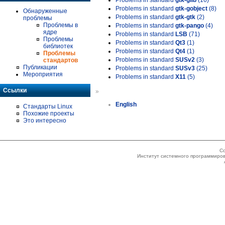
Problems in standard
gtk-glib
(16)
Problems in standard
gtk-gobject
(8)
Обнаруженные
Problems in standard
gtk-gtk
(2)
проблемы
Проблемы в
Problems in standard
gtk-pango
(4)
ядре
Problems in standard
LSB
(71)
Проблемы
Problems in standard
Qt3
(1)
библиотек
Problems in standard
Qt4
(1)
Проблемы
Problems in standard
SUSv2
(3)
стандартов
Публикации
Problems in standard
SUSv3
(25)
Мероприятия
Problems in standard
X11
(5)
Ссылки
»
English
Стандарты Linux
Похожие проекты
Это интересно
Co
Институт системного программиров