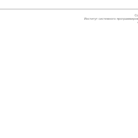
Co
Институт системного программиров