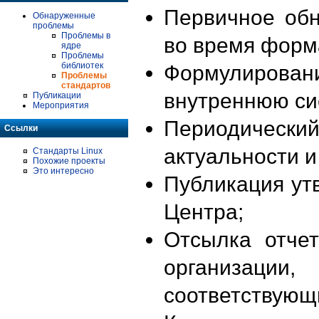
Первичное об
Обнаруженные
проблемы
Проблемы в
во время форм
ядре
Проблемы
библиотек
Формулирова
Проблемы
стандартов
внутреннюю си
Публикации
Мероприятия
Периодиче
Ссылки
актуальности 
Стандарты Linux
Похожие проекты
Это интересно
Публикация ут
Центра;
Отсылка отче
организации
соответствующ