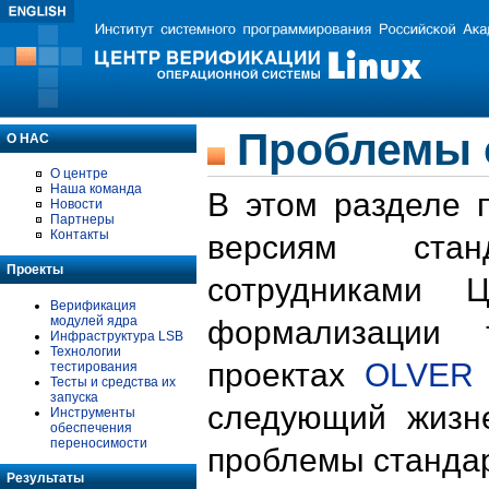
Проблемы 
О НАС
О центре
Наша команда
В этом разделе 
Новости
Партнеры
Контакты
версиям стан
Проекты
сотрудниками 
Верификация
модулей ядра
формализации 
Инфраструктура LSB
Технологии
проектах
OLVER
тестирования
Тесты и средства их
запуска
следующий жизн
Инструменты
обеспечения
переносимости
проблемы стандар
Результаты