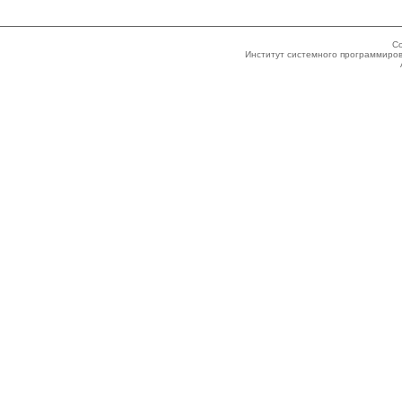
Co
Институт системного программиров