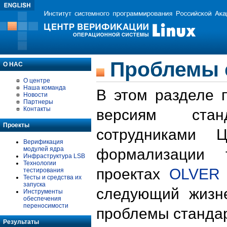
Проблемы 
О НАС
О центре
Наша команда
В этом разделе 
Новости
Партнеры
Контакты
версиям стан
Проекты
сотрудниками 
Верификация
модулей ядра
формализации 
Инфраструктура LSB
Технологии
проектах
OLVER
тестирования
Тесты и средства их
запуска
следующий жизн
Инструменты
обеспечения
переносимости
проблемы стандар
Результаты