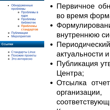
Первичное об
Обнаруженные
проблемы
Проблемы в
во время форм
ядре
Проблемы
библиотек
Формулирова
Проблемы
стандартов
внутреннюю си
Публикации
Мероприятия
Периодиче
Ссылки
актуальности 
Стандарты Linux
Похожие проекты
Это интересно
Публикация ут
Центра;
Отсылка отче
организации
соответствующ