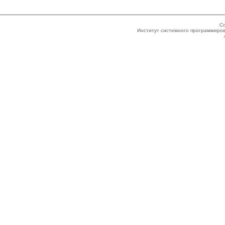
Co
Институт системного программиров