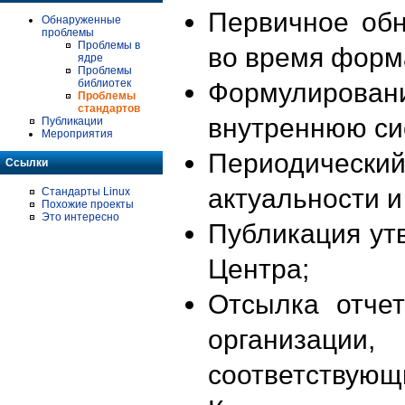
Первичное об
Обнаруженные
проблемы
Проблемы в
во время форм
ядре
Проблемы
библиотек
Формулирова
Проблемы
стандартов
внутреннюю си
Публикации
Мероприятия
Периодиче
Ссылки
актуальности 
Стандарты Linux
Похожие проекты
Это интересно
Публикация ут
Центра;
Отсылка отче
организации
соответствующ