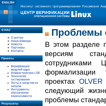
Проблемы 
О НАС
О центре
Наша команда
В этом разделе 
Новости
Партнеры
Контакты
версиям стан
Проекты
сотрудниками 
Верификация
модулей ядра
формализации 
Инфраструктура LSB
Технологии
проектах
OLVER
тестирования
Тесты и средства их
запуска
следующий жизн
Инструменты
обеспечения
переносимости
проблемы стандар
Результаты